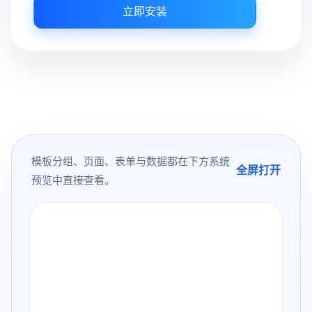
立即安装
模板分组、页面、表单与数据都在下方系统
全屏打开
预览中直接查看。