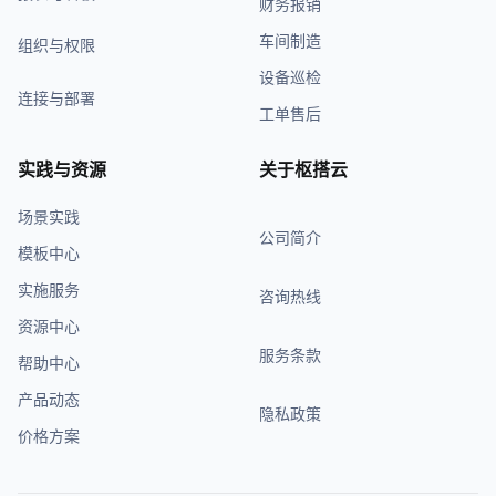
财务报销
车间制造
组织与权限
设备巡检
连接与部署
工单售后
实践与资源
关于枢搭云
场景实践
公司简介
模板中心
实施服务
咨询热线
资源中心
服务条款
帮助中心
产品动态
隐私政策
价格方案