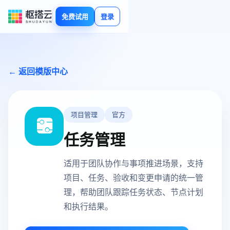
免费试用
登录
← 返回模版中心
项目管理
官方
任务管理
适用于团队协作与事项推进场景，支持
项目、任务、验收和变更申请的统一管
理，帮助团队跟踪任务状态、节点计划
和执行结果。