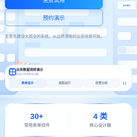
免费试用
预约演示
无需先建设大而全的系统，从边界清晰的业务场景开始。
业务数据流转演示
正在打开表单设计器
表单设计
流程运行
经营分析
采购申请
采
保存
采
PC
组件
画
购
请
布
30
+
4
类
常用组件
申
输
采购主题
*
请
申请人
入
选
请
采
择
购
成
主
员
文本
数字
计数器
选项
常用表单控件
核心设计器
请
采购金额
*
请
申请日期
题
输
选
入
择
金
日
成员
部门
时间
密码
额
期