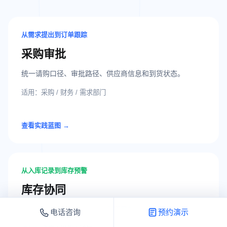
从需求提出到订单跟踪
采购审批
统一请购口径、审批路径、供应商信息和到货状态。
适用：采购 / 财务 / 需求部门
查看实践蓝图 →
从入库记录到库存预警
库存协同
将收货、上架、出库、盘点和预警放入同一业务闭环。
电话咨询
预约演示