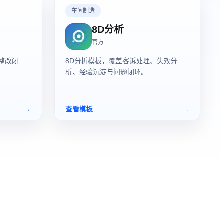
车间制造
8D分析
官方
整改闭
8D分析模板，覆盖客诉处理、失效分
析、经验沉淀与问题闭环。
→
查看模板
→