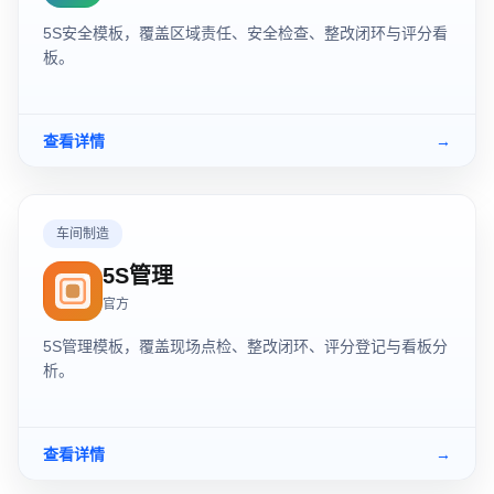
5S安全模板，覆盖区域责任、安全检查、整改闭环与评分看
板。
查看详情
→
车间制造
5S管理
官方
5S管理模板，覆盖现场点检、整改闭环、评分登记与看板分
析。
查看详情
→