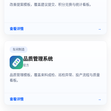
改善提案模板，覆盖建议提交、积分兑换与统计看板。
查看详情
→
车间制造
品质管理系统
官方
品质管理模板，覆盖来料成检、巡检异常、投产流程与质量
看板。
查看详情
→