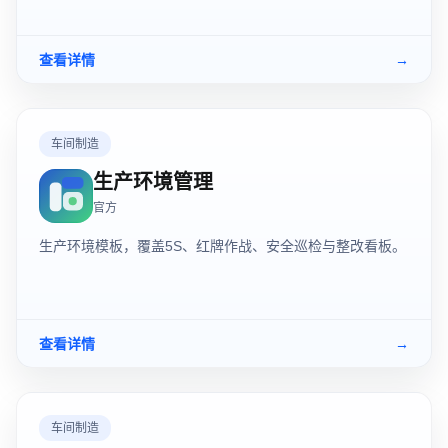
查看详情
→
车间制造
生产环境管理
官方
生产环境模板，覆盖5S、红牌作战、安全巡检与整改看板。
查看详情
→
车间制造