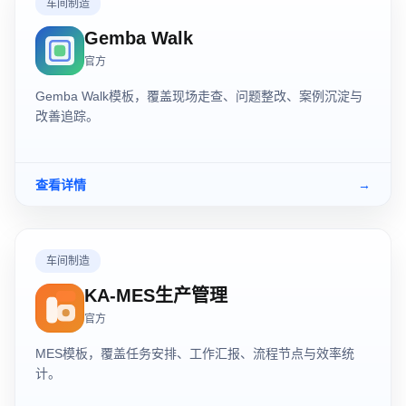
车间制造
Gemba Walk
官方
Gemba Walk模板，覆盖现场走查、问题整改、案例沉淀与
改善追踪。
查看详情
→
车间制造
KA-MES生产管理
官方
MES模板，覆盖任务安排、工作汇报、流程节点与效率统
计。