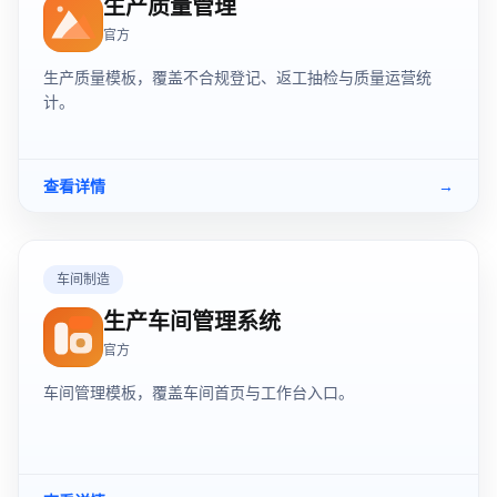
生产质量管理
官方
生产质量模板，覆盖不合规登记、返工抽检与质量运营统
计。
查看详情
→
车间制造
生产车间管理系统
官方
车间管理模板，覆盖车间首页与工作台入口。