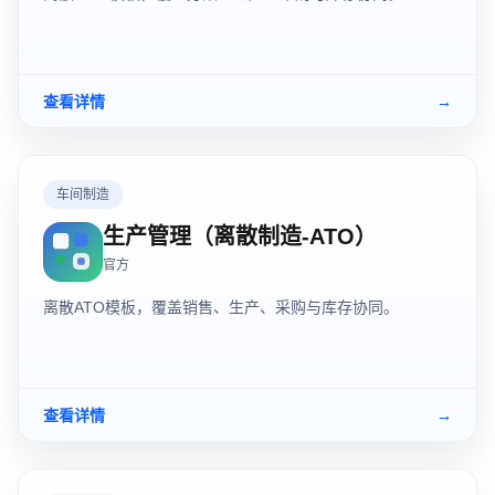
查看详情
→
车间制造
生产管理（离散制造-ATO）
官方
离散ATO模板，覆盖销售、生产、采购与库存协同。
查看详情
→