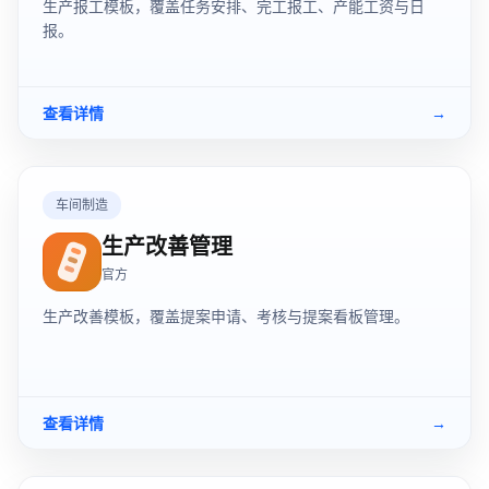
生产报工模板，覆盖任务安排、完工报工、产能工资与日
报。
查看详情
→
车间制造
生产改善管理
官方
生产改善模板，覆盖提案申请、考核与提案看板管理。
查看详情
→