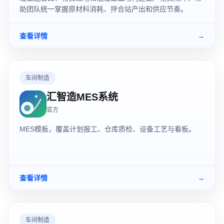
助团队统一掌握原材料消耗、拌合站产出和供应节奏。
查看详情
→
车间制造
汇智造MES系统
官方
MES模板，覆盖计划报工、仓库质检、设备工艺与看板。
查看详情
→
车间制造