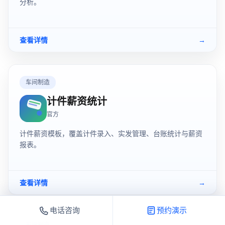
分析。
查看详情
→
车间制造
计件薪资统计
官方
计件薪资模板，覆盖计件录入、实发管理、台账统计与薪资
报表。
查看详情
→
电话咨询
预约演示