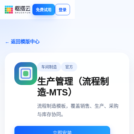
免费试用
登录
← 返回模版中心
车间制造
官方
生产管理（流程制
造-MTS）
流程制造模板，覆盖销售、生产、采购
与库存协同。
立即安装