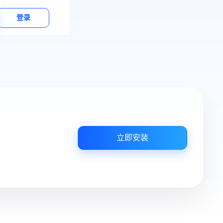
登录
立即安装