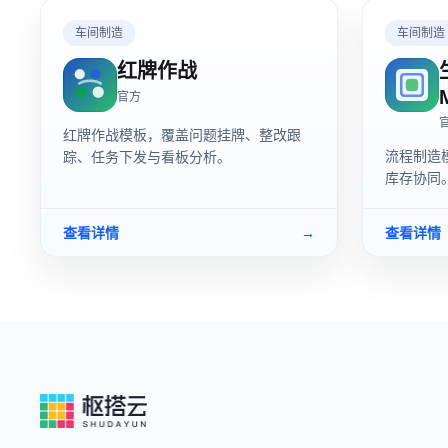
车间制造
车间制造
红牌作战
官方
红牌作战模板，覆盖问题挂牌、整改跟
流程制造
踪、任务下发与看板分析。
库存协同
查看详情
→
查看详情