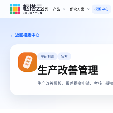
首页
产品
解决方案
模板中心
← 返回模版中心
车间制造
官方
生产改善管理
生产改善模板，覆盖提案申请、考核与提