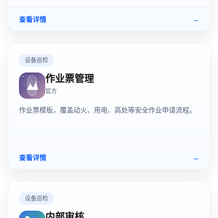
查看详情
→
设备巡检
作业票管理
官方
作业票模板，覆盖动火、用电、高处等安全作业申请流程。
查看详情
→
设备巡检
内部审核