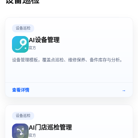
设备巡检
设备巡检
AI设备管理
官方
设备管理模板，覆盖点巡检、维修保养、备件库存与分析。
查看详情
→
设备巡检
AI门店巡检管理
官方