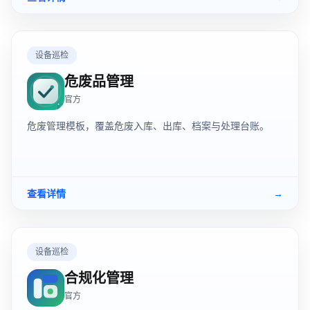
设备巡检
危废品管理
官方
危废管理模板，覆盖危废入库、出库、档案与处理台账。
查看详情
→
设备巡检
合规化管理
官方