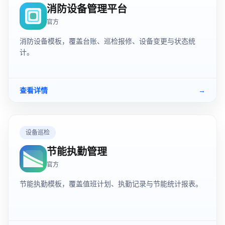
消防设备管理平台
官方
消防设备模板，覆盖台账、巡检报修、设备变更与状态统
计。
查看详情
→
设备巡检
节能执勤管理
官方
节能执勤模板，覆盖值班计划、执勤记录与节能统计报表。