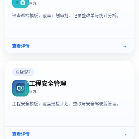
官方
巡查巡检模板，覆盖计划审批、记录整改单与统计分析。
查看详情
→
设备巡检
工程安全管理
官方
工程安全模板，覆盖巡检计划、整改与安全驾驶舱管理。
查看详情
→