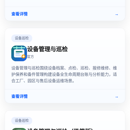
查看详情
→
设备巡检
设备管理与巡检
官方
设备管理与巡检围绕设备档案、点检、巡检、报修维修、维
护保养和备件管理构建设备全生命周期台账与分析能力，适
合工厂、园区与售后设备运维场景。
查看详情
→
设备巡检