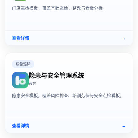
门店巡检模板，覆盖基础巡检、整改与看板分析。
查看详情
→
设备巡检
隐患与安全管理系统
官方
隐患安全模板，覆盖风险排查、培训劳保与安全点检看板。
查看详情
→