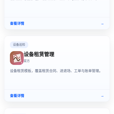
查看详情
→
设备巡检
设备租赁管理
官方
设备租赁模板，覆盖租赁合同、进退场、工单与账单管理。
查看详情
→