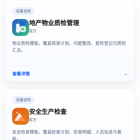
设备巡检
地产物业质检管理
官方
物业质检模板，覆盖核查计划、问题整改、复检登记与质检
汇总。
查看详情
→
设备巡检
安全生产检查
官方
安全检查模板，覆盖检查计划、检查明细、人员信息与看
板。