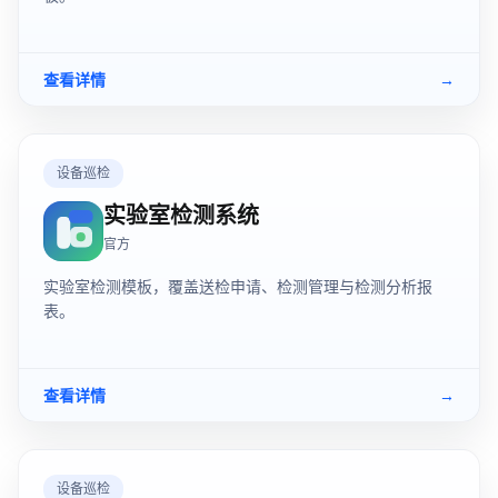
查看详情
→
设备巡检
实验室检测系统
官方
实验室检测模板，覆盖送检申请、检测管理与检测分析报
表。
查看详情
→
设备巡检