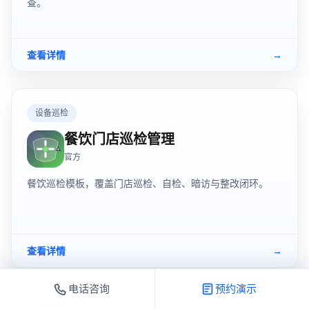
查。
查看详情
→
设备巡检
餐饮门店巡检管理
官方
餐饮巡检模板，覆盖门店巡检、自检、暗访与整改闭环。
查看详情
→
电话咨询
预约演示