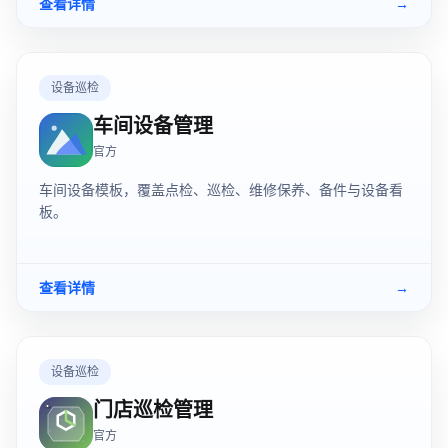
查看详情
→
设备巡检
车间设备管理
官方
车间设备模板，覆盖点检、巡检、维修保养、备件与设备看
板。
查看详情
→
设备巡检
门店巡检管理
官方