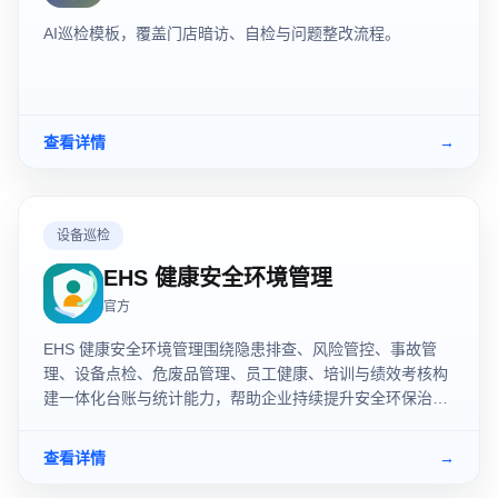
AI巡检模板，覆盖门店暗访、自检与问题整改流程。
查看详情
→
设备巡检
EHS 健康安全环境管理
官方
EHS 健康安全环境管理围绕隐患排查、风险管控、事故管
理、设备点检、危废品管理、员工健康、培训与绩效考核构
建一体化台账与统计能力，帮助企业持续提升安全环保治理
水平。
查看详情
→