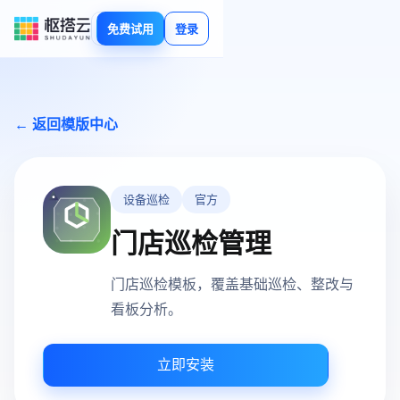
免费试用
登录
← 返回模版中心
设备巡检
官方
门店巡检管理
门店巡检模板，覆盖基础巡检、整改与
看板分析。
立即安装