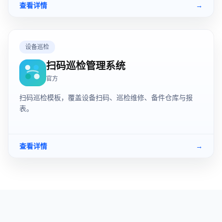
查看详情
→
设备巡检
扫码巡检管理系统
官方
扫码巡检模板，覆盖设备扫码、巡检维修、备件仓库与报
表。
查看详情
→