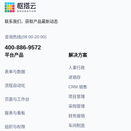
联系我们，获取产品最新动态
咨询热线(08:00-20:00)
400-886-9572
平台产品
解决方案
人事行政
表单与数据
进销存
流程自动化
CRM 销售
项目管理
页面与工作台
采购管理
报表与看板
财务报销
车间制造
组织与权限