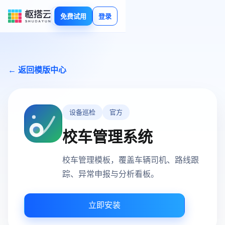
免费试用
登录
← 返回模版中心
设备巡检
官方
校车管理系统
校车管理模板，覆盖车辆司机、路线跟
踪、异常申报与分析看板。
立即安装