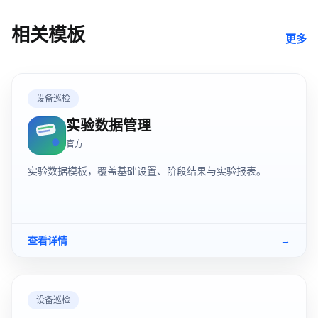
相关模板
更多
设备巡检
实验数据管理
官方
实验数据模板，覆盖基础设置、阶段结果与实验报表。
查看详情
→
设备巡检