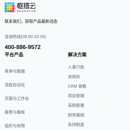
联系我们，获取产品最新动态
咨询热线(08:00-20:00)
400-886-9572
平台产品
解决方案
人事行政
表单与数据
进销存
流程自动化
CRM 销售
项目管理
页面与工作台
采购管理
报表与看板
财务报销
车间制造
组织与权限