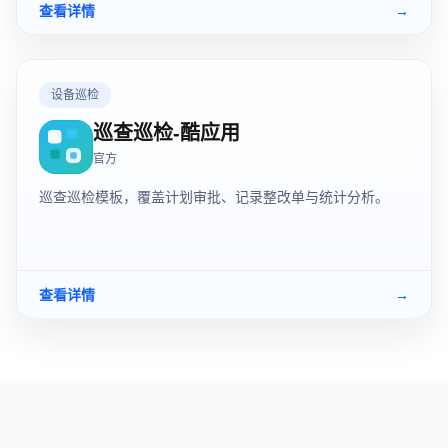
查看详情
→
设备巡检
巡查巡检-酷应用
官方
巡查巡检模板，覆盖计划审批、记录整改单与统计分析。
查看详情
→