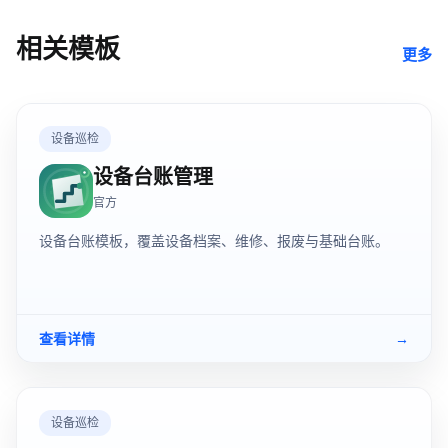
相关模板
更多
设备巡检
设备台账管理
官方
设备台账模板，覆盖设备档案、维修、报废与基础台账。
查看详情
→
设备巡检