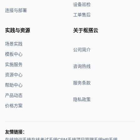
设备巡检
连接与部署
工单售后
实践与资源
关于枢搭云
场景实践
公司简介
模板中心
实施服务
咨询热线
资源中心
服务条款
帮助中心
产品动态
隐私政策
价格方案
友情链接：
在线培训系统
在线考试系统
CRM系统
项目管理系统
HR系统