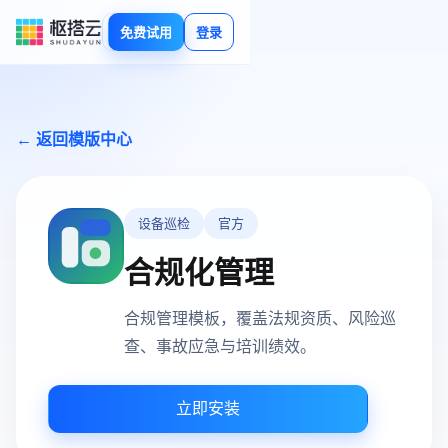
免费试用
登录
← 返回模版中心
设备巡检
官方
合规化管理
合规管理模板，覆盖法规资质、风险巡
查、事故应急与培训绩效。
立即安装