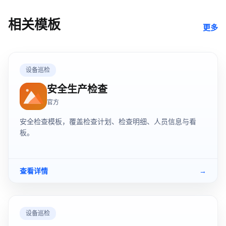
相关模板
更多
设备巡检
安全生产检查
官方
安全检查模板，覆盖检查计划、检查明细、人员信息与看
板。
查看详情
→
设备巡检