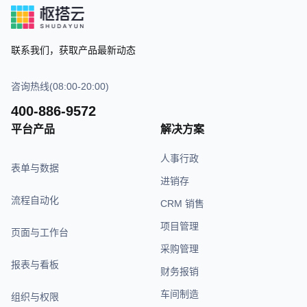
联系我们，获取产品最新动态
咨询热线(08:00-20:00)
400-886-9572
平台产品
解决方案
人事行政
表单与数据
进销存
流程自动化
CRM 销售
项目管理
页面与工作台
采购管理
报表与看板
财务报销
车间制造
组织与权限