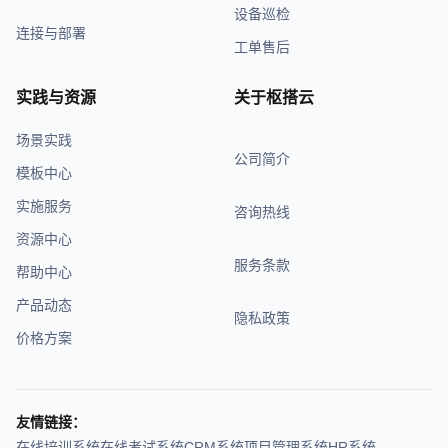
设备巡检
连接与部署
工单售后
实践与资源
关于枢搭云
场景实践
公司简介
模板中心
实施服务
咨询热线
资源中心
服务条款
帮助中心
产品动态
隐私政策
价格方案
友情链接：
在线培训系统
在线考试系统
CRM系统
项目管理系统
HR系统