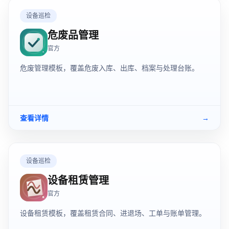
设备巡检
危废品管理
官方
危废管理模板，覆盖危废入库、出库、档案与处理台账。
查看详情
→
设备巡检
设备租赁管理
官方
设备租赁模板，覆盖租赁合同、进退场、工单与账单管理。