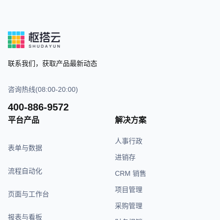
联系我们，获取产品最新动态
咨询热线(08:00-20:00)
400-886-9572
平台产品
解决方案
人事行政
表单与数据
进销存
流程自动化
CRM 销售
项目管理
页面与工作台
采购管理
报表与看板