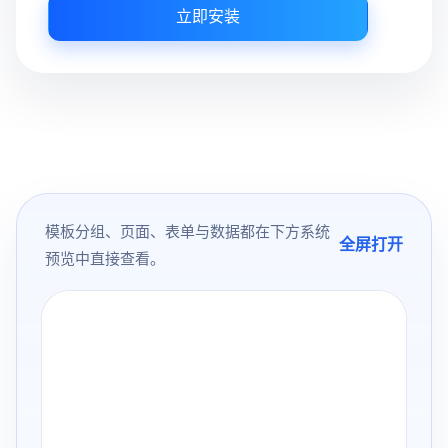
立即安装
模板分组、页面、表单与数据都在下方系统
全屏打开
预览中直接查看。