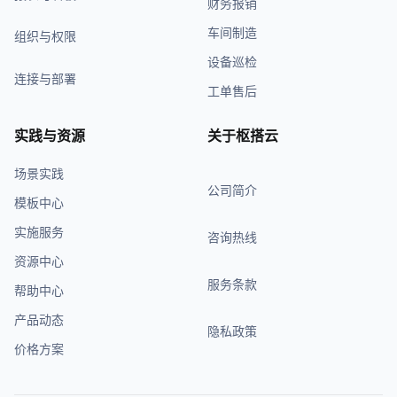
财务报销
车间制造
组织与权限
设备巡检
连接与部署
工单售后
实践与资源
关于枢搭云
场景实践
公司简介
模板中心
实施服务
咨询热线
资源中心
服务条款
帮助中心
产品动态
隐私政策
价格方案