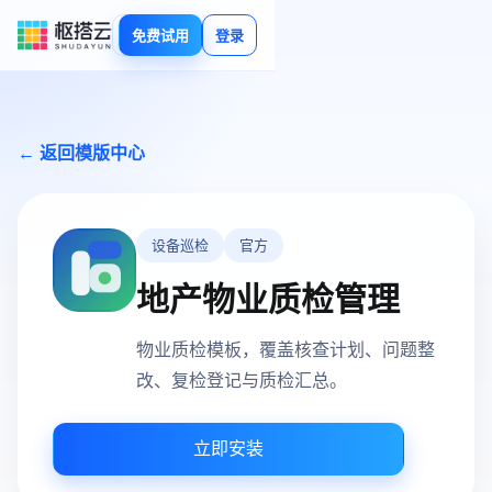
免费试用
登录
← 返回模版中心
设备巡检
官方
地产物业质检管理
物业质检模板，覆盖核查计划、问题整
改、复检登记与质检汇总。
立即安装