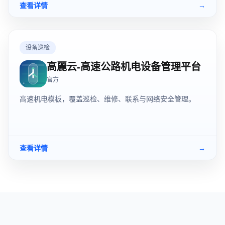
查看详情
→
设备巡检
高麗云-高速公路机电设备管理平台
官方
高速机电模板，覆盖巡检、维修、联系与网络安全管理。
查看详情
→