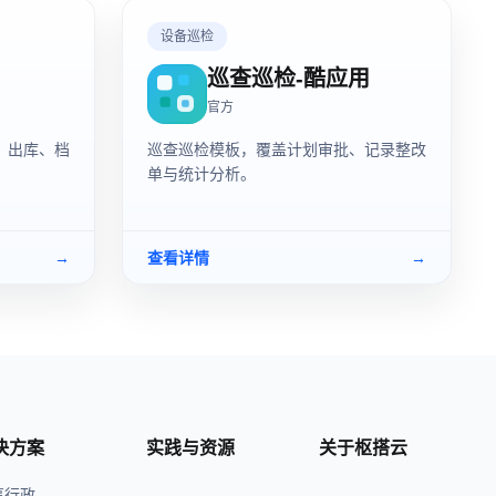
设备巡检
巡查巡检-酷应用
官方
、出库、档
巡查巡检模板，覆盖计划审批、记录整改
单与统计分析。
→
查看详情
→
决方案
实践与资源
关于枢搭云
事行政