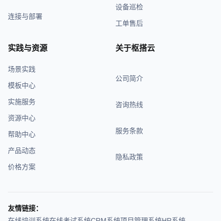
设备巡检
连接与部署
工单售后
实践与资源
关于枢搭云
场景实践
公司简介
模板中心
实施服务
咨询热线
资源中心
服务条款
帮助中心
产品动态
隐私政策
价格方案
友情链接：
在线培训系统
在线考试系统
CRM系统
项目管理系统
HR系统