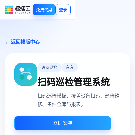
免费试用
登录
← 返回模版中心
设备巡检
官方
扫码巡检管理系统
扫码巡检模板，覆盖设备扫码、巡检维
修、备件仓库与报表。
立即安装