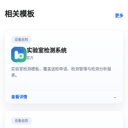
相关模板
更多
设备巡检
实验室检测系统
官方
实验室检测模板，覆盖送检申请、检测管理与检测分析报
表。
查看详情
→
设备巡检