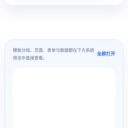
模板分组、页面、表单与数据都在下方系统
全屏打开
预览中直接查看。