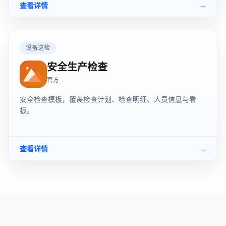
查看详情
→
设备巡检
安全生产检查
官方
安全检查模板，覆盖检查计划、检查明细、人员信息与看
板。
查看详情
→