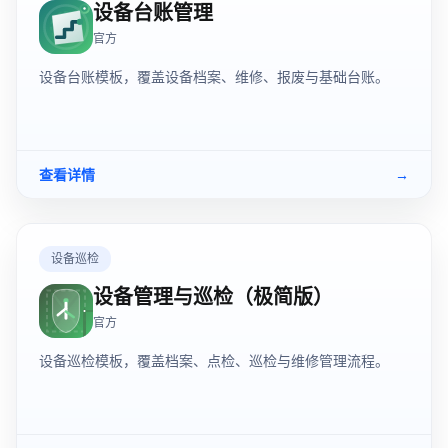
设备台账管理
官方
设备台账模板，覆盖设备档案、维修、报废与基础台账。
查看详情
→
设备巡检
设备管理与巡检（极简版）
官方
设备巡检模板，覆盖档案、点检、巡检与维修管理流程。