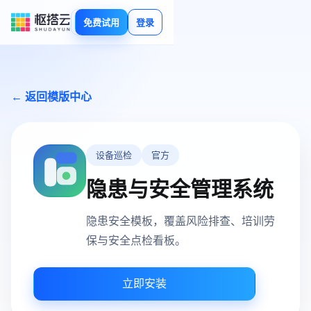
免费试用
登录
← 返回模版中心
设备巡检
官方
隐患与安全管理系统
隐患安全模板，覆盖风险排查、培训劳
保与安全点检看板。
立即安装