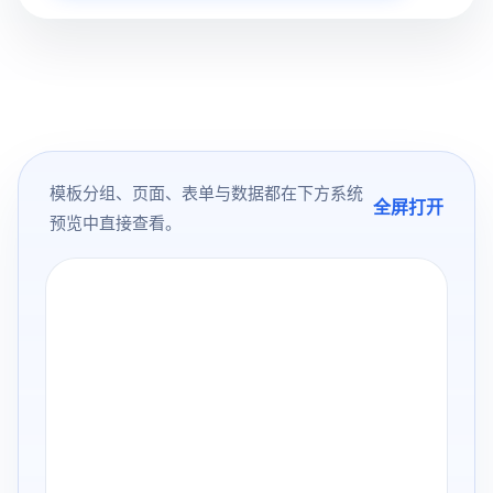
模板分组、页面、表单与数据都在下方系统
全屏打开
预览中直接查看。