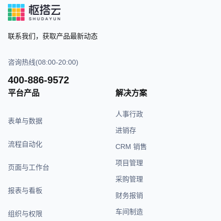
联系我们，获取产品最新动态
咨询热线(08:00-20:00)
400-886-9572
平台产品
解决方案
人事行政
表单与数据
进销存
流程自动化
CRM 销售
项目管理
页面与工作台
采购管理
报表与看板
财务报销
车间制造
组织与权限