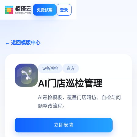
免费试用
登录
← 返回模版中心
设备巡检
官方
AI门店巡检管理
AI巡检模板，覆盖门店暗访、自检与问
题整改流程。
立即安装