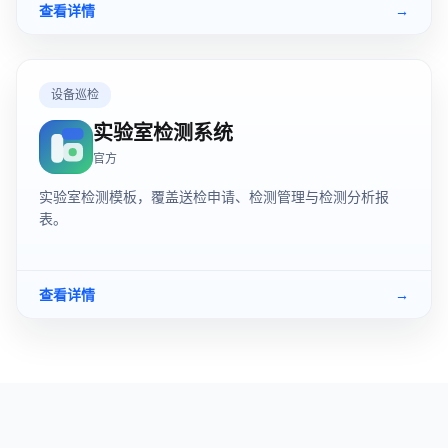
查看详情
→
设备巡检
实验室检测系统
官方
实验室检测模板，覆盖送检申请、检测管理与检测分析报
表。
查看详情
→