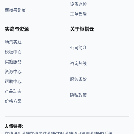
设备巡检
连接与部署
工单售后
实践与资源
关于枢搭云
场景实践
公司简介
模板中心
实施服务
咨询热线
资源中心
服务条款
帮助中心
产品动态
隐私政策
价格方案
友情链接：
在线培训系统
在线考试系统
CRM系统
项目管理系统
HR系统