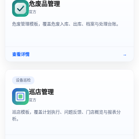
危废品管理
官方
危废管理模板，覆盖危废入库、出库、档案与处理台账。
查看详情
→
设备巡检
巡店管理
官方
巡店模板，覆盖计划执行、问题反馈、门店概览与报表分
析。