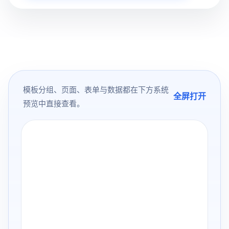
模板分组、页面、表单与数据都在下方系统
全屏打开
预览中直接查看。