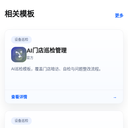
相关模板
更多
设备巡检
AI门店巡检管理
官方
AI巡检模板，覆盖门店暗访、自检与问题整改流程。
查看详情
→
设备巡检