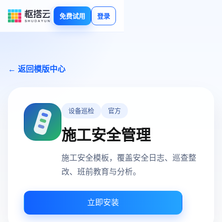
免费试用
登录
← 返回模版中心
设备巡检
官方
施工安全管理
施工安全模板，覆盖安全日志、巡查整
改、班前教育与分析。
立即安装