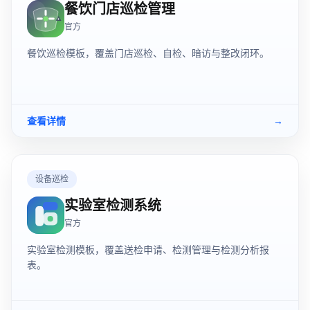
餐饮门店巡检管理
官方
餐饮巡检模板，覆盖门店巡检、自检、暗访与整改闭环。
查看详情
→
设备巡检
实验室检测系统
官方
实验室检测模板，覆盖送检申请、检测管理与检测分析报
表。