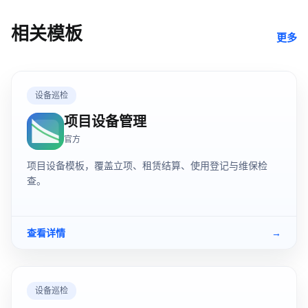
相关模板
更多
设备巡检
项目设备管理
官方
项目设备模板，覆盖立项、租赁结算、使用登记与维保检
查。
查看详情
→
设备巡检