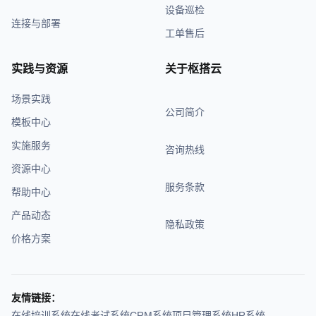
设备巡检
连接与部署
工单售后
实践与资源
关于枢搭云
场景实践
公司简介
模板中心
实施服务
咨询热线
资源中心
服务条款
帮助中心
产品动态
隐私政策
价格方案
友情链接：
在线培训系统
在线考试系统
CRM系统
项目管理系统
HR系统