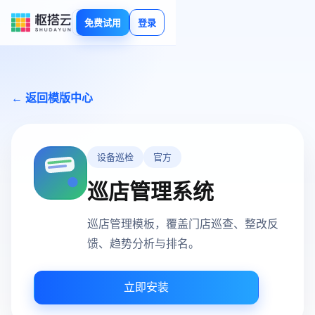
免费试用
登录
← 返回模版中心
设备巡检
官方
巡店管理系统
巡店管理模板，覆盖门店巡查、整改反
馈、趋势分析与排名。
立即安装