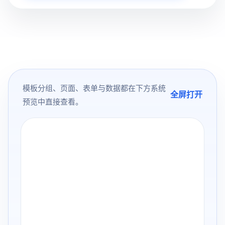
模板分组、页面、表单与数据都在下方系统
全屏打开
预览中直接查看。