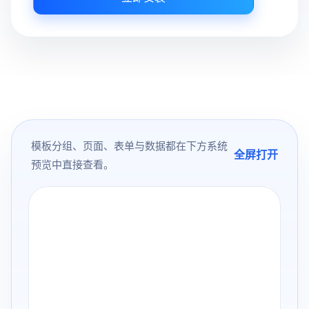
模板分组、页面、表单与数据都在下方系统
全屏打开
预览中直接查看。