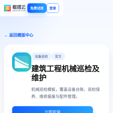
免费试用
登录
← 返回模版中心
设备巡检
官方
建筑工程机械巡检及
维护
机械巡检模板，覆盖设备台账、巡检保
养、维修报废与配件管理。
立即安装