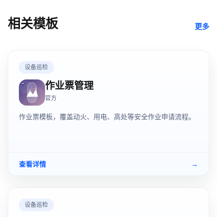
相关模板
更多
设备巡检
作业票管理
官方
作业票模板，覆盖动火、用电、高处等安全作业申请流程。
查看详情
→
设备巡检