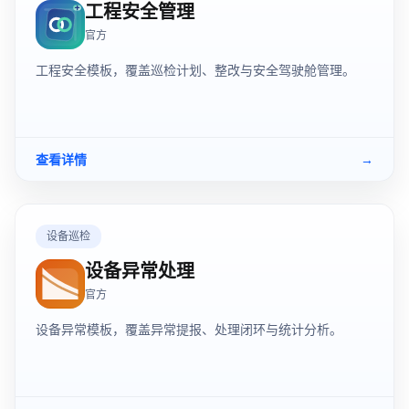
工程安全管理
官方
工程安全模板，覆盖巡检计划、整改与安全驾驶舱管理。
查看详情
→
设备巡检
设备异常处理
官方
设备异常模板，覆盖异常提报、处理闭环与统计分析。