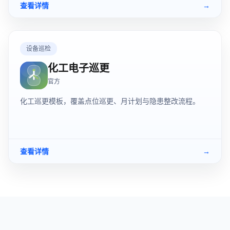
查看详情
→
设备巡检
化工电子巡更
官方
化工巡更模板，覆盖点位巡更、月计划与隐患整改流程。
查看详情
→