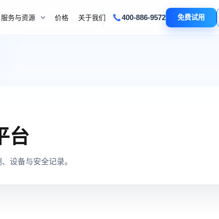
400-886-9572
免费试用
服务与资源
价格
关于我们
平台
测、设备与安全记录。