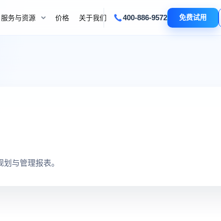
400-886-9572
免费试用
服务与资源
价格
关于我们
规划与管理报表。