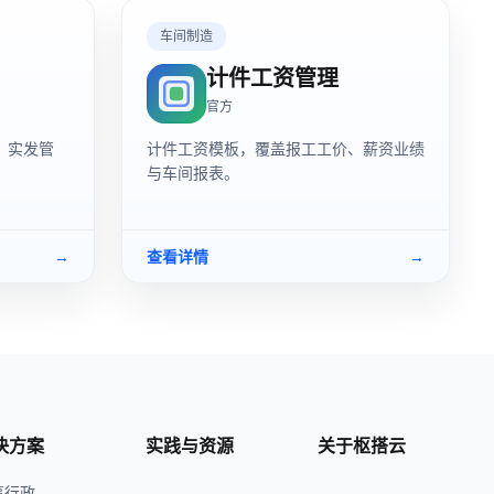
车间制造
计件工资管理
官方
、实发管
计件工资模板，覆盖报工工价、薪资业绩
与车间报表。
→
查看详情
→
决方案
实践与资源
关于枢搭云
事行政