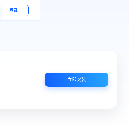
登录
立即安装