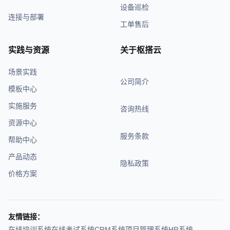
设备巡检
连接与部署
工单售后
实践与资源
关于枢搭云
场景实践
公司简介
模板中心
实施服务
咨询热线
资源中心
服务条款
帮助中心
产品动态
隐私政策
价格方案
友情链接：
在线培训系统
在线考试系统
CRM系统
项目管理系统
HR系统