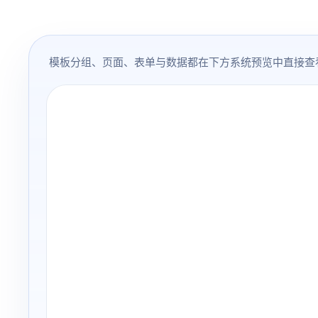
模板分组、页面、表单与数据都在下方系统预览中直接查