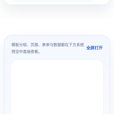
模板分组、页面、表单与数据都在下方系统
全屏打开
预览中直接查看。