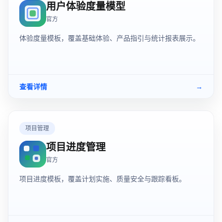
用户体验度量模型
官方
体验度量模板，覆盖基础体验、产品指引与统计报表展示。
查看详情
→
项目管理
项目进度管理
官方
项目进度模板，覆盖计划实施、质量安全与跟踪看板。