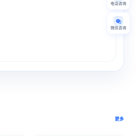
电话咨询
微信咨询
更多