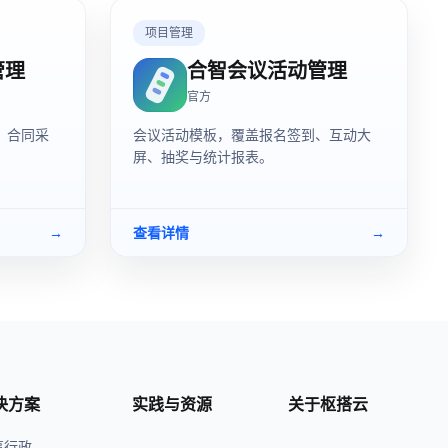
项目管理
管理
合智会议活动管理
官方
、合同采
会议活动模板，覆盖报名签到、互动大
屏、抽奖与统计报表。
→
查看详情
→
决方案
实践与资源
关于枢搭云
事行政