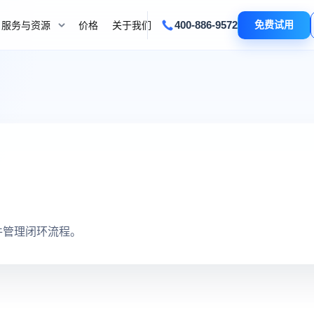
400-886-9572
免费试用
服务与资源
价格
关于我们
件管理闭环流程。