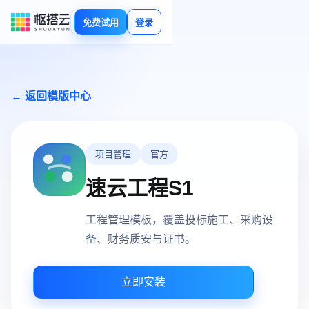
免费试用
登录
← 返回模版中心
项目管理
官方
速云工程S1
工程管理模板，覆盖投标施工、采购设
备、财务质安与证书。
立即安装