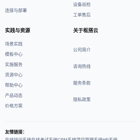
设备巡检
连接与部署
工单售后
实践与资源
关于枢搭云
场景实践
公司简介
模板中心
实施服务
咨询热线
资源中心
服务条款
帮助中心
产品动态
隐私政策
价格方案
友情链接：
在线培训系统
在线考试系统
CRM系统
项目管理系统
HR系统