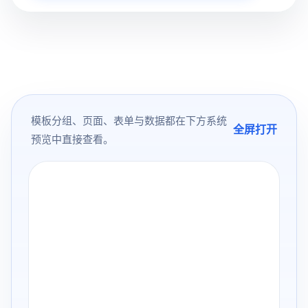
模板分组、页面、表单与数据都在下方系统
全屏打开
预览中直接查看。