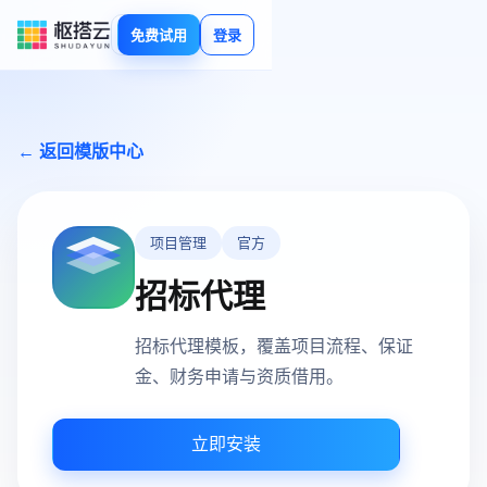
免费试用
登录
← 返回模版中心
项目管理
官方
招标代理
招标代理模板，覆盖项目流程、保证
金、财务申请与资质借用。
立即安装