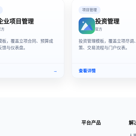
项目管理
企业项目管理
投资管理
官方
官方
模板，覆盖立项合同、预算成
投资管理模板，覆盖立项尽调
反馈与仪表盘。
策、交易流程与门户仪表。
→
查看详情
平台产品
解
人