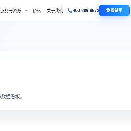
400-886-9572
免费试用
服务与资源
价格
关于我们
与数据看板。