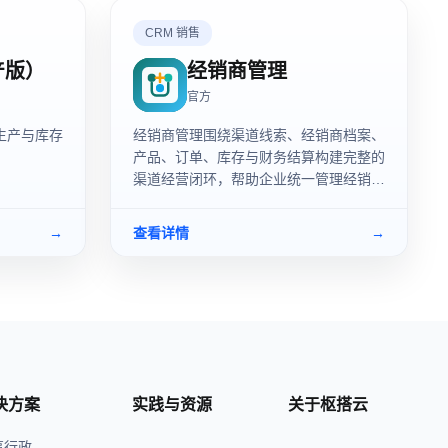
CRM 销售
产版）
经销商管理
官方
生产与库存
经销商管理围绕渠道线索、经销商档案、
产品、订单、库存与财务结算构建完整的
渠道经营闭环，帮助企业统一管理经销网
络、订单执行、库存流转和收支回款情
况。
→
查看详情
→
决方案
实践与资源
关于枢搭云
事行政