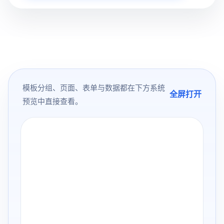
模板分组、页面、表单与数据都在下方系统
全屏打开
预览中直接查看。