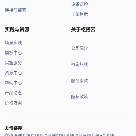
设备巡检
连接与部署
工单售后
实践与资源
关于枢搭云
场景实践
公司简介
模板中心
实施服务
咨询热线
资源中心
服务条款
帮助中心
产品动态
隐私政策
价格方案
友情链接：
在线培训系统
在线考试系统
CRM系统
项目管理系统
HR系统