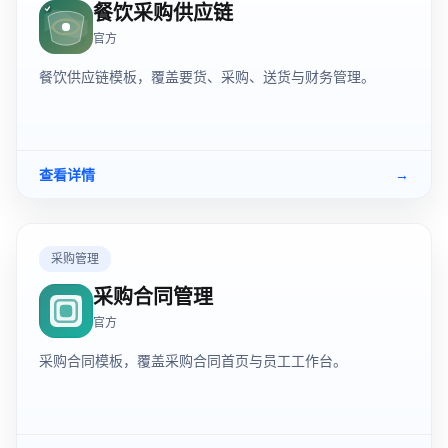
餐饮采购供应链
官方
餐饮供应链模板，覆盖要货、采购、送货与财务管理。
查看详情
→
采购管理
采购合同管理
官方
采购合同模板，覆盖采购合同首页与员工工作台。