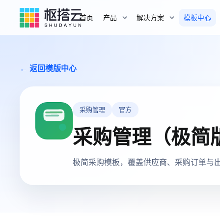
首页
产品
解决方案
模板中心
← 返回模版中心
采购管理
官方
采购管理（极简
极简采购模板，覆盖供应商、采购订单与