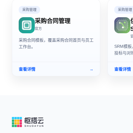
采购管理
采购管理
采购合同管理
官方
采购合同模板，覆盖采购合同首页与员工
SRM模
工作台。
投标与对
查看详情
→
查看详情