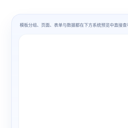
模板分组、页面、表单与数据都在下方系统预览中直接查