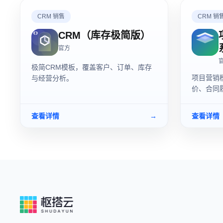
CRM 销售
CRM 销
CRM（库存极简版）
官方
极简CRM模板，覆盖客户、订单、库存
项目营销
与经营分析。
价、合同
查看详情
→
查看详情