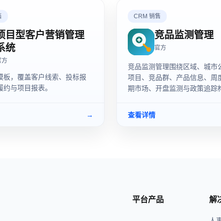
售
CRM 销售
项目型客户营销管理
竞品监测管理
系统
官方
官方
竞品监测管理围绕区域、城市
模板，覆盖客户线索、投标报
项目、竞品群、产品信息、周
履约与项目报表。
期市场、开盘监测与政策追踪
报闭环，帮助团队动态掌握竞
市节奏和项目竞争格局。
→
查看详情
平台产品
解
人