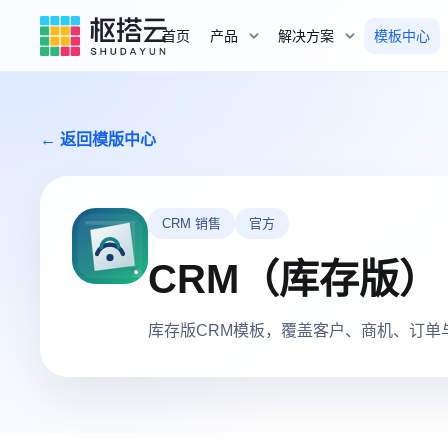
首页
产品
解决方案
模板中心
← 返回模版中心
CRM 销售
官方
CRM（库存版）
库存版CRM模板，覆盖客户、商机、订单