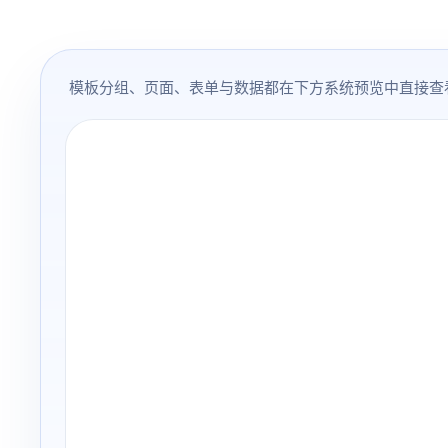
模板分组、页面、表单与数据都在下方系统预览中直接查