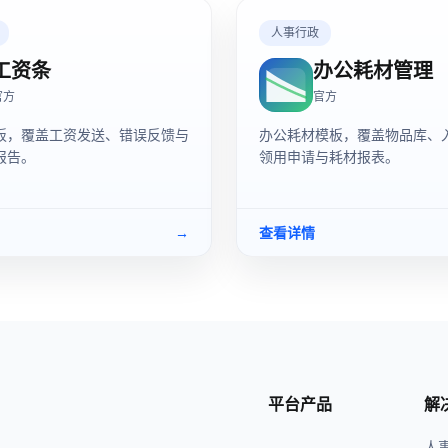
人事行政
工资条
办公耗材管理
官方
官方
板，覆盖工资发送、错误反馈与
办公耗材模板，覆盖物品库、
报告。
领用申请与耗材报表。
→
查看详情
平台产品
解
人