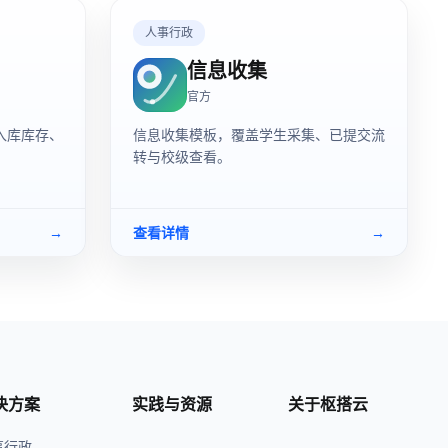
人事行政
信息收集
官方
入库库存、
信息收集模板，覆盖学生采集、已提交流
转与校级查看。
→
查看详情
→
决方案
实践与资源
关于枢搭云
事行政