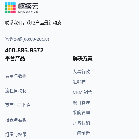
联系我们，获取产品最新动态
咨询热线(08:00-20:00)
400-886-9572
平台产品
解决方案
人事行政
表单与数据
进销存
流程自动化
CRM 销售
项目管理
页面与工作台
采购管理
报表与看板
财务报销
车间制造
组织与权限