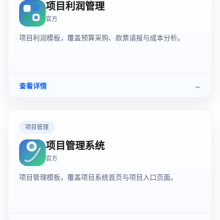
项目利润管理
官方
项目利润模板，覆盖预算采购、款票请报与成本分析。
查看详情
→
项目管理
项目管理系统
官方
项目管理模板，覆盖项目系统首页与项目入口页面。