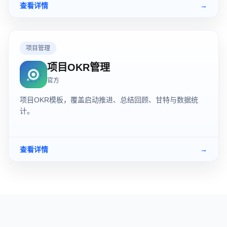
查看详情
→
项目管理
项目OKR管理
官方
项目OKR模板，覆盖启动推进、总结回顾、甘特与数据统
计。
查看详情
→