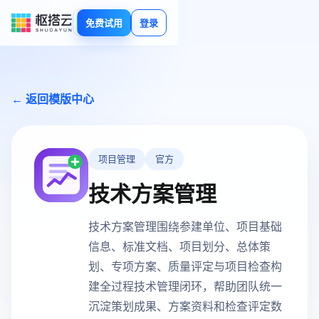
免费试用
登录
← 返回模版中心
项目管理
官方
技术方案管理
技术方案管理围绕参建单位、项目基础
信息、标准文档、项目划分、总体策
划、专项方案、质量评定与项目检查构
建全过程技术管理闭环，帮助团队统一
沉淀策划成果、方案资料和检查评定数