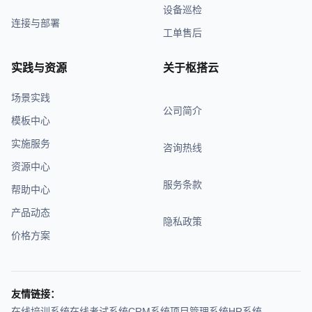
设备巡检
连接与部署
工单售后
实践与资源
关于枢搭云
场景实践
公司简介
模板中心
实施服务
咨询热线
资源中心
服务条款
帮助中心
产品动态
隐私政策
价格方案
友情链接：
在线培训系统
在线考试系统
CRM系统
项目管理系统
HR系统