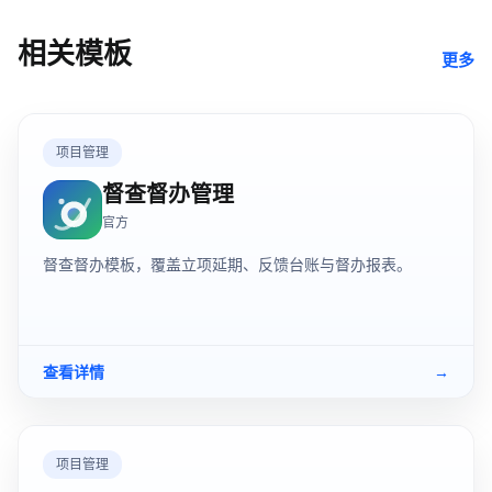
相关模板
更多
项目管理
督查督办管理
官方
督查督办模板，覆盖立项延期、反馈台账与督办报表。
查看详情
→
项目管理