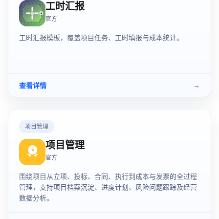
工时汇报
官方
工时汇报模板，覆盖项目任务、工时填报与成本统计。
查看详情
→
项目管理
项目管理
官方
围绕项目从立项、投标、合同、执行到成本与发票的全过程
管理，支持项目档案沉淀、进度计划、风险问题跟踪及经营
数据分析。