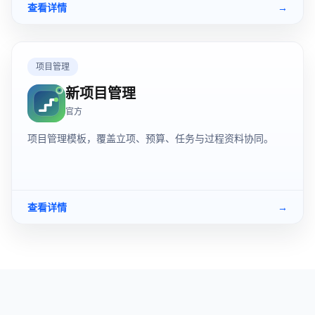
查看详情
→
项目管理
新项目管理
官方
项目管理模板，覆盖立项、预算、任务与过程资料协同。
查看详情
→