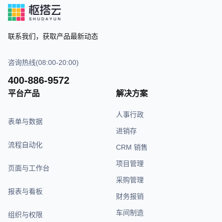
联系我们，获取产品最新动态
咨询热线(08:00-20:00)
400-886-9572
平台产品
解决方案
人事行政
表单与数据
进销存
流程自动化
CRM 销售
项目管理
页面与工作台
采购管理
报表与看板
财务报销
车间制造
组织与权限