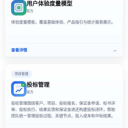
用户体验度量模型
官方
体验度量模板，覆盖基础体验、产品指引与统计报表展示。
查看详情
→
项目管理
投标管理
官方
投标管理围绕客户、项目、投标报名、保证金申请、标书评
审、投标执行、结果反馈和保证金退还构建投标闭环，帮助
团队统一管理投标过程、关键节点、投入成本和中标结果。