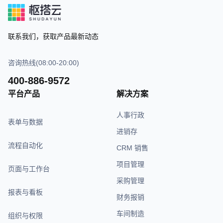
联系我们，获取产品最新动态
咨询热线(08:00-20:00)
400-886-9572
平台产品
解决方案
人事行政
表单与数据
进销存
流程自动化
CRM 销售
项目管理
页面与工作台
采购管理
报表与看板
财务报销
车间制造
组织与权限