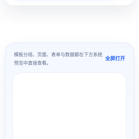
模板分组、页面、表单与数据都在下方系统
全屏打开
预览中直接查看。