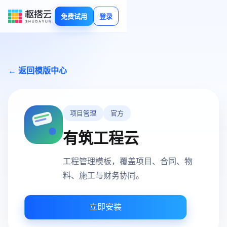
免费试用
登录
← 返回模版中心
项目管理
官方
有筑工程云
工程管理模板，覆盖项目、合同、物
料、施工与财务协同。
立即安装