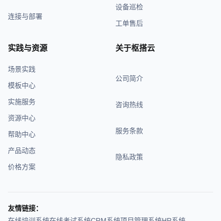
设备巡检
连接与部署
工单售后
实践与资源
关于枢搭云
场景实践
公司简介
模板中心
实施服务
咨询热线
资源中心
服务条款
帮助中心
产品动态
隐私政策
价格方案
友情链接：
在线培训系统
在线考试系统
CRM系统
项目管理系统
HR系统