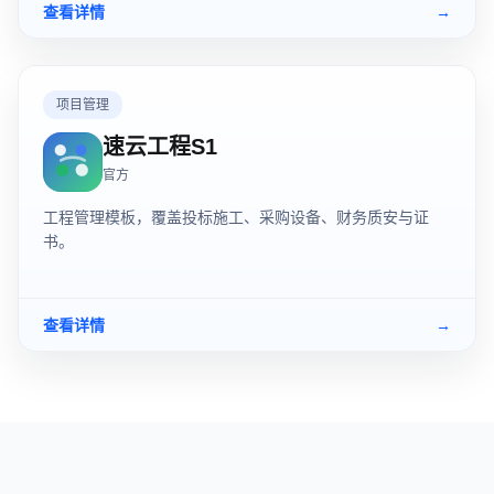
查看详情
→
项目管理
速云工程S1
官方
工程管理模板，覆盖投标施工、采购设备、财务质安与证
书。
查看详情
→