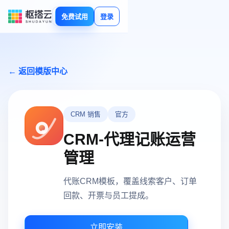
免费试用
登录
← 返回模版中心
CRM 销售
官方
CRM-代理记账运营
管理
代账CRM模板，覆盖线索客户、订单
回款、开票与员工提成。
立即安装