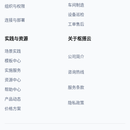
车间制造
组织与权限
设备巡检
连接与部署
工单售后
实践与资源
关于枢搭云
场景实践
公司简介
模板中心
实施服务
咨询热线
资源中心
服务条款
帮助中心
产品动态
隐私政策
价格方案