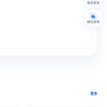
电话咨询
微信咨询
更多