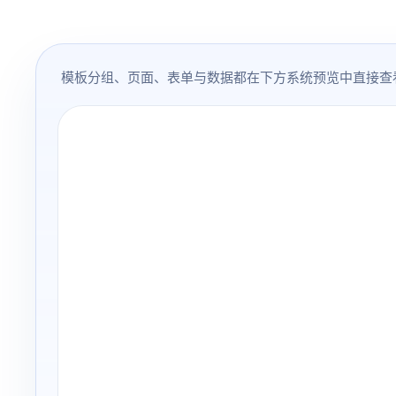
模板分组、页面、表单与数据都在下方系统预览中直接查