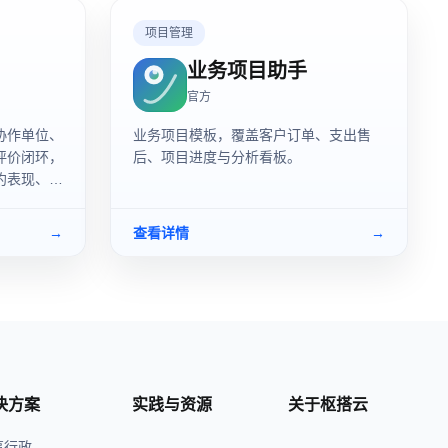
项目管理
业务项目助手
官方
协作单位、
业务项目模板，覆盖客户订单、支出售
评价闭环，
后、项目进度与分析看板。
约表现、问
→
查看详情
→
决方案
实践与资源
关于枢搭云
事行政