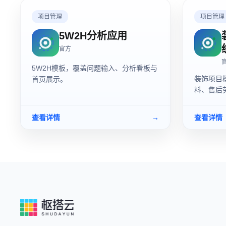
项目管理
项目管理
5W2H分析应用
官方
5W2H模板，覆盖问题输入、分析看板与
装饰项目
首页展示。
料、售后
查看详情
→
查看详情