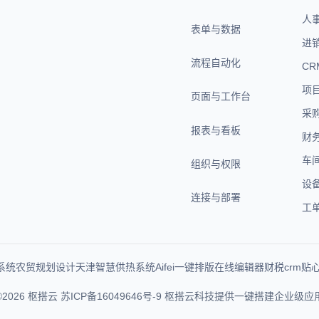
人
表单与数据
进
流程自动化
CR
项
页面与工作台
采
报表与看板
财
车
组织与权限
设
连接与部署
工
系统
农贸规划设计
天津智慧供热系统
Aifei
一键排版在线编辑器
财税crm
贴
©2026 枢搭云
苏ICP备16049646号-9
枢搭云科技提供一键搭建企业级应