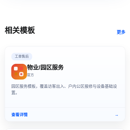
相关模板
更多
工单售后
物业/园区服务
官方
园区服务模板，覆盖访客出入、户内公区报修与设备基础设
置。
查看详情
→