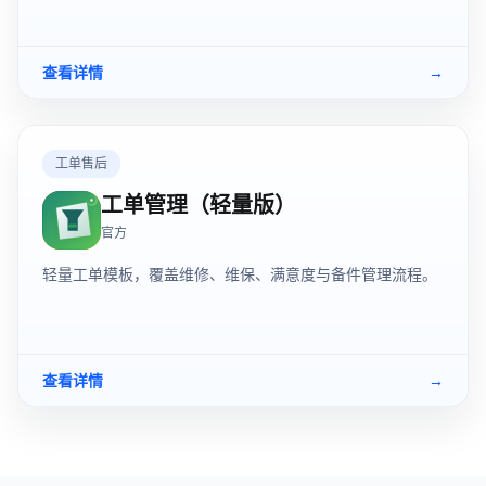
查看详情
→
工单售后
工单管理（轻量版）
官方
轻量工单模板，覆盖维修、维保、满意度与备件管理流程。
查看详情
→