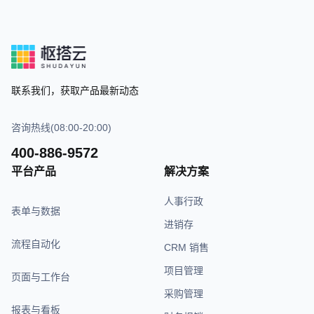
联系我们，获取产品最新动态
咨询热线(08:00-20:00)
400-886-9572
平台产品
解决方案
人事行政
表单与数据
进销存
流程自动化
CRM 销售
项目管理
页面与工作台
采购管理
报表与看板