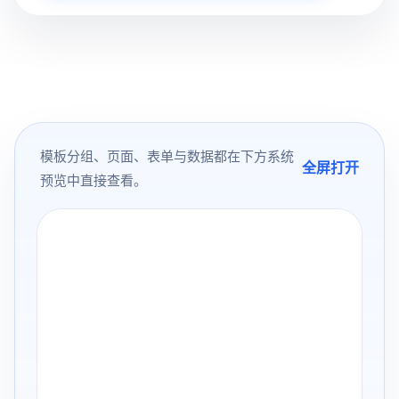
模板分组、页面、表单与数据都在下方系统
全屏打开
预览中直接查看。