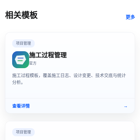
相关模板
更多
项目管理
施工过程管理
官方
施工过程模板，覆盖施工日志、设计变更、技术交底与统计
分析。
查看详情
→
项目管理