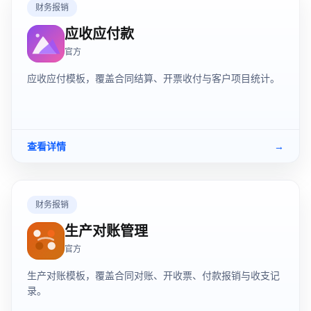
财务报销
应收应付款
官方
应收应付模板，覆盖合同结算、开票收付与客户项目统计。
查看详情
→
财务报销
生产对账管理
官方
生产对账模板，覆盖合同对账、开收票、付款报销与收支记
录。