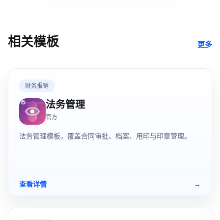
相关模板
更多
财务报销
法务管理
官方
法务管理模板，覆盖合同审批、档案、用印与印章管理。
查看详情
→